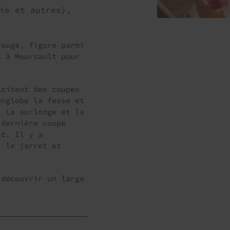
ie et autres),
rouge, figure parmi
s à Meursault pour
ssitent des coupes
englobe la fesse et
. La surlonge et la
 dernière coupe
et. Il y a
, le jarret et
 découvrir un large
.