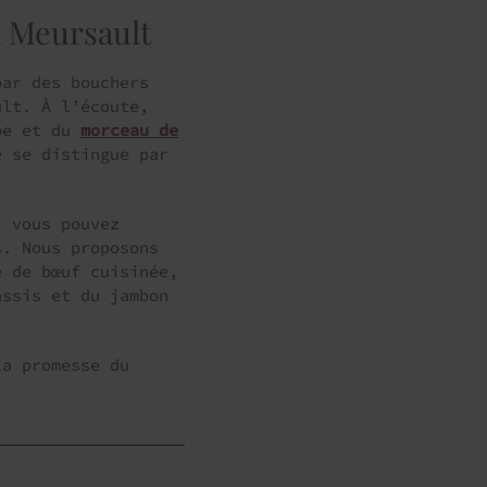
à Meursault
par des bouchers
ult. À l’écoute,
ype et du
morceau de
e se distingue par
, vous pouvez
s. Nous proposons
e de bœuf cuisinée,
assis et du jambon
la promesse du