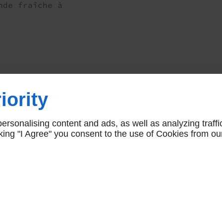
nde fraîche à
ures d'ouverture
À propos
iority
Accueil
n
Fermé
Contactez
r / Jeu / Ven / Sam
7h30 - 12h30 |
rsonalising content and ads, as well as analyzing traffi
h - 18h30
icking "I Agree" you consent to the use of Cookies from ou
r
7h30 - 12h30
m
Fermé
Web agency